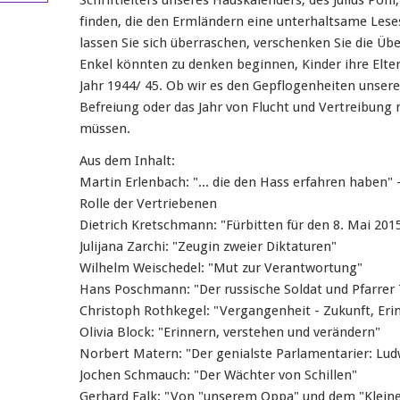
Schriftleiters unseres Hauskalenders, des Julius Pohl
finden, die den Ermländern eine unterhaltsame Les
lassen Sie sich überraschen, verschenken Sie die Üb
Enkel könnten zu denken beginnen, Kinder ihre Elter
Jahr 1944/ 45. Ob wir es den Gepflogenheiten unsere
Befreiung oder das Jahr von Flucht und Vertreibung
müssen.
Aus dem Inhalt:
Martin Erlenbach: "... die den Hass erfahren haben"
Rolle der Vertriebenen
Dietrich Kretschmann: "Fürbitten für den 8. Mai 201
Julijana Zarchi: "Zeugin zweier Diktaturen"
Wilhelm Weischedel: "Mut zur Verantwortung"
Hans Poschmann: "Der russische Soldat und Pfarrer
Christoph Rothkegel: "Vergangenheit - Zukunft, Eri
Olivia Block: "Erinnern, verstehen und verändern"
Norbert Matern: "Der genialste Parlamentarier: Lu
Jochen Schmauch: "Der Wächter von Schillen"
Gerhard Falk: "Von "unserem Oppa" und dem "Klei