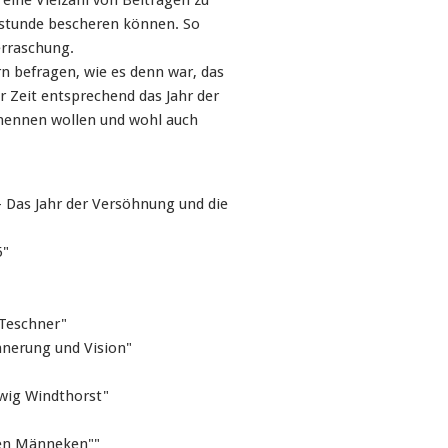
, eine Vielzahl von Beiträgen zu
estunde bescheren können. So
erraschung.
n befragen, wie es denn war, das
r Zeit entsprechend das Jahr der
 nennen wollen und wohl auch
 - Das Jahr der Versöhnung und die
5"
 Teschner"
nnerung und Vision"
dwig Windthorst"
nen Männeken""