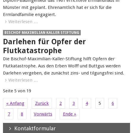
Diplom-Bauingenieur das 1961 errichtete Ermlandhaus in
Münster mit geplant. Ehrenamtlich hat er sich für die
Ermlandfamilie engagiert.
Weiterlesen …
BISCHOF MAXIMILIAN KALLER STIFTUNG
Darlehen für Opfer der
Flutkatastrophe
Die Bischof-Maximilian-Kaller-Stiftung hilft Opfern der
Flutkatastrophe. Aus den Erben Wolff und Buttgus werden
Darlehen vergeben, die zunächst zins- und tilgungsfrei sind.
Weiterlesen …
Seite 5 von 19
« Anfang
Zurück
2
3
4
5
6
7
8
Vorwärts
Ende »
Kontaktformular