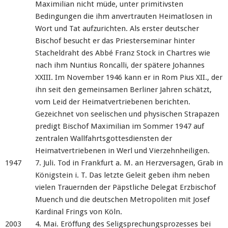
Maximilian nicht müde, unter primitivsten
Bedingungen die ihm anvertrauten Heimatlosen in
Wort und Tat aufzurichten. Als erster deutscher
Bischof besucht er das Priesterseminar hinter
Stacheldraht des Abbé Franz Stock in Chartres wie
nach ihm Nuntius Roncalli, der spätere Johannes
XXIII. Im November 1946 kann er in Rom Pius XII., der
ihn seit den gemeinsamen Berliner Jahren schätzt,
vom Leid der Heimatvertriebenen berichten.
Gezeichnet von seelischen und physischen Strapazen
predigt Bischof Maximilian im Sommer 1947 auf
zentralen Wallfahrtsgottesdiensten der
Heimatvertriebenen in Werl und Vierzehnheiligen.
1947
7. Juli. Tod in Frankfurt a. M. an Herzversagen, Grab in
Königstein i. T. Das letzte Geleit geben ihm neben
vielen Trauernden der Päpstliche Delegat Erzbischof
Muench und die deutschen Metropoliten mit Josef
Kardinal Frings von Köln.
2003
4. Mai. Eröffung des Seligsprechungsprozesses bei