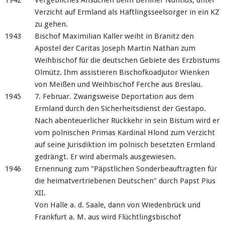
1942
Vergebliches Ansuchen beim Berliner Nuntius, unter
Verzicht auf Ermland als Häftlingsseelsorger in ein KZ
zu gehen.
1943
Bischof Maximilian Kaller weiht in Branitz den
Apostel der Caritas Joseph Martin Nathan zum
Weihbischof für die deutschen Gebiete des Erzbistums
Olmütz. Ihm assistieren Bischofkoadjutor Wienken
von Meißen und Weihbischof Ferche aus Breslau.
1945
7. Februar. Zwangsweise Deportation aus dem
Ermland durch den Sicherheitsdienst der Gestapo.
Nach abenteuerlicher Rückkehr in sein Bistum wird er
vom polnischen Primas Kardinal Hlond zum Verzicht
auf seine Jurisdiktion im polnisch besetzten Ermland
gedrängt. Er wird abermals ausgewiesen.
1946
Ernennung zum "Päpstlichen Sonderbeauftragten für
die heimatvertriebenen Deutschen" durch Papst Pius
XII.
Von Halle a. d. Saale, dann von Wiedenbrück und
Frankfurt a. M. aus wird Flüchtlingsbischof